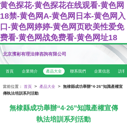
黄色探花-黄色探花在线观看-黄色网
18禁-黄色网A-黄色网日本-黄色网入
口-黄色网婷婷-黄色网页欧美性爱免
费看-黄色网战免费看-黄色网址18
北京濱彬有理法律咨詢有限公司
首頁
企業簡介
產品大全
聯系我們
企業信息
訪客
>
>
當前位置：
首頁
產品大全
無棣縣成功舉辦“4·26”知識產權宣
傳執法培訓系列活動
無棣縣成功舉辦“4·26”知識產權宣傳
執法培訓系列活動