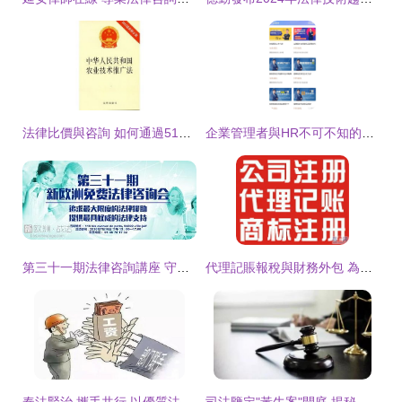
法律比價與咨詢 如何通過51比購返利網查詢30元商品的法律信息？
企業管理者與HR不可不知的法律風險 疏忽這些細節，公司可能面臨巨額賠償
第三十一期法律咨詢講座 守護權益，普及法律知識
代理記賬報稅與財務外包 為企業注入高效合規與法律護航的雙重動力