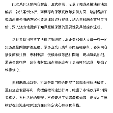
此次系列活動內容豐富、形式多樣，涵蓋了知識產權法律法規
解讀、執法案例分析、商標專利保護實務等多個方面。培訓邀請了
知識產權領域的專家和資深律師進行授課，結合無棣縣產業發展特
點，深入淺出地講解了知識產權保護的重要性及具體操作流程。
活動還特別設置了法律咨詢環節，為企業和個人提供一對一的
知識產權問題解答服務。眾多企業代表和市民積極參與，咨詢內容
涉及商標注冊、專利申請、侵權維權等熱點問題，現場氣氛熱烈。
通過專業指導，參與者對知識產權保護有了更清晰的認識，增強了
維權信心。
無棣縣市場監管、司法等部門聯合開展了知識產權執法檢查，
重點查處假冒專利、商標侵權等違法行為，維護了市場秩序和消費
者權益。系列活動的舉辦，不僅普及了知識產權知識，也展示了無
棣縣在知識產權保護方面的堅定決心和務實舉措。